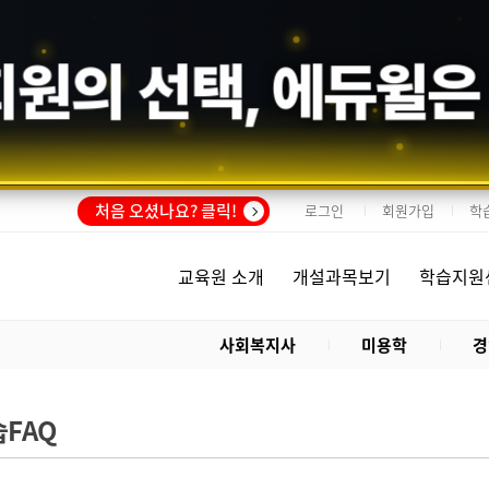
회원의 선택,
에듀윌
은
처음 오셨나요? 클릭!
로그인
회원가입
학
교육원 소개
개설과목보기
학습지원
사회복지사
미용학
경
FAQ