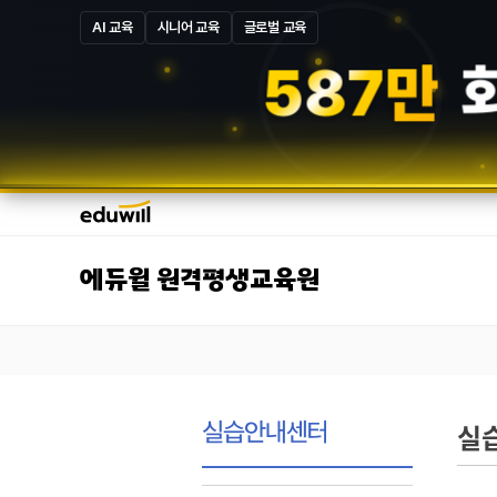
AI 교육
시니어 교육
글로벌 교육
5
8
7
만
에듀윌 원격평생교육원
실습