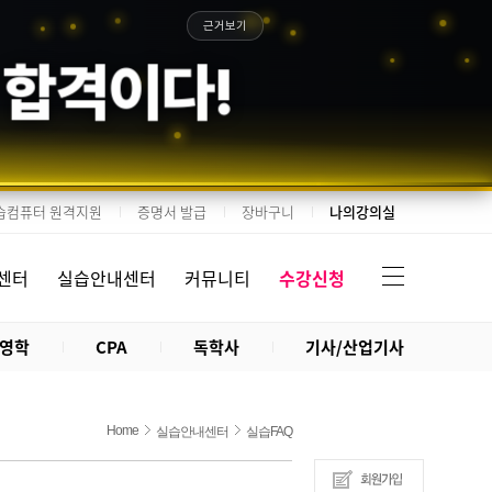
근거보기
 합격이다!
습컴퓨터 원격지원
증명서 발급
장바구니
나의강의실
센터
실습안내센터
커뮤니티
수강신청
영학
CPA
독학사
기사/산업기사
Home
실습안내센터
실습FAQ