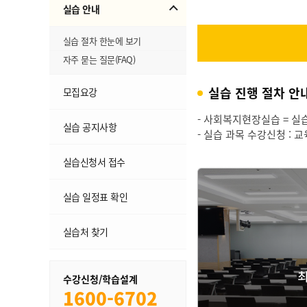
실습 안내
실습 절차 한눈에 보기
자주 묻는 질문(FAQ)
실습 진행 절차 안
모집요강
- 사회복지현장실습 = 실
실습 공지사항
- 실습 과목 수강신청 : 
실습신청서 접수
실습 일정표 확인
실습처 찾기
수강신청/학습설계
1600-6702