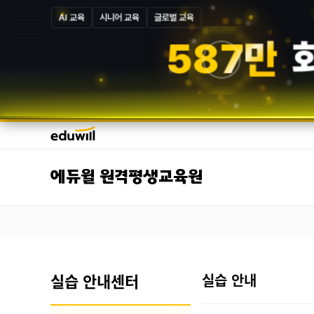
AI 교육
시니어 교육
글로벌 교육
5
8
7
만
에듀윌 원격평생교육원
실습 안내센터
실습 안내