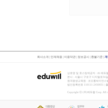
회사소개
|
인재채용
|
이용약관
|
정보공시
|
환불기준
|
개
상호명 및 호스팅제공자 : ㈜ 에듀윌 | 대
본사 : 서울시 구로구 디지털로34길
원격평생교육원 : 코오롱싸이언스밸리 2차
법인등록번호 110111-2450031 |
Copyright ⓒ (주)에듀윌 Corp. All rig