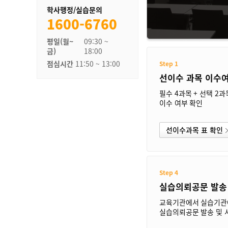
학사행정/실습문의
1600-6760
평일(월~
09:30 ~
금)
18:00
점심시간
11:50 ~ 13:00
Step 1
선이수 과목 이수
필수 4과목 + 선택 2과
이수 여부 확인
선이수과목 표 확인
Step 4
실습의뢰공문 발송 
교육기관에서 실습기관
실습의뢰공문 발송 및 