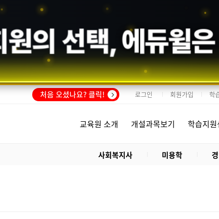
회원의 선택,
에듀윌
은
처음 오셨나요? 클릭!
로그인
회원가입
학
교육원 소개
개설과목보기
학습지원
사회복지사
미용학
경