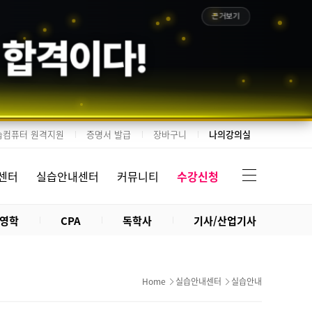
근거보기
 합격이다!
습컴퓨터 원격지원
증명서 발급
장바구니
나의강의실
센터
실습안내센터
커뮤니티
수강신청
영학
CPA
독학사
기사/산업기사
Home
실습안내센터
실습안내