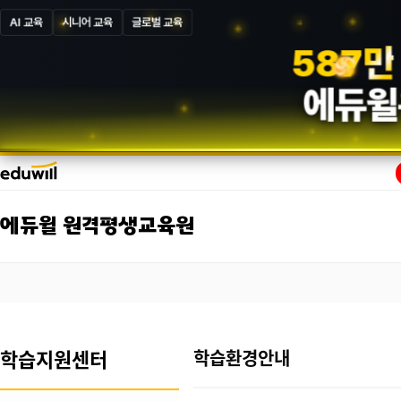
AI 교육
시니어 교육
글로벌 교육
5
8
7
만
에듀윌
에듀윌 원격평생교육원
학습지원센터
학습환경안내