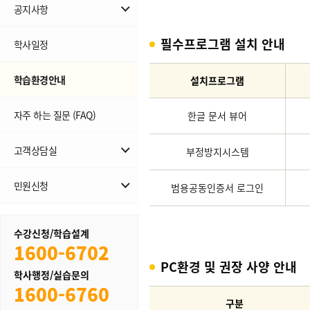
공지사항
교육원 공지
필수프로그램 설치 안내
학사일정
사회복지현장실습 공지
학습환경안내
설치프로그램
자주 하는 질문 (FAQ)
한글 문서 뷰어
고객상담실
부정방지시스템
무료학습설계
민원신청
범용공동인증서 로그인
1:1상담
민원신청
수강신청/학습설계
내역조회
1600-6702
PC환경 및 권장 사양 안내
학사행정/실습문의
1600-6760
구분