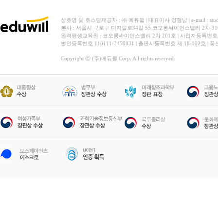
상호명 및 호스팅제공자 : ㈜ 에듀윌 | 대표이사 양형남 | e-mail : stud
본사 : 서울시 구로구 디지털로34길 55 코오롱싸이언스밸리 2차 31
원격평생교육원 : 코오롱싸이언스밸리 2차 201호 | 사업자등록번호 119-
법인등록번호 110111-2450031 | 출판사등록번호 제 18-102호 | 
Copyright ⓒ (주)에듀윌 Corp. All rights reserved.