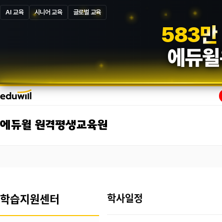
AI 교육
시니어 교육
글로벌 교육
5
8
7
만
에듀윌
에듀윌 원격평생교육원
학습지원센터
학사일정