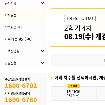
공지사항
교육원 공지
학사일정
현재 신청가능 개강반
사회복지현장실습 공지
2학기 4차
학습환경안내
08.19(수) 개
자주 하는 질문 (FAQ)
고객상담실
무료학습설계
민원신청
1:1상담
민원신청
아래 차수를 선택하시면, 개
수강신청/학습설계
내역조회
1600-6702
운영중
1차 개강반
학사행정/실습문의
06.10(수)
1600-6760