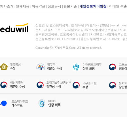
회사소개
|
인재채용
|
이용약관
|
정보공시
|
환불기준
|
개인정보처리방침
|
이메일 추
상호명 및 호스팅제공자 : ㈜ 에듀윌 | 대표이사 양형남 | e-mail : stud
본사 : 서울시 구로구 디지털로34길 55 코오롱싸이언스밸리 2차 31
원격평생교육원 : 코오롱싸이언스밸리 2차 201호 | 사업자등록번호 119-
법인등록번호 110111-2450031 | 출판사등록번호 제 18-102호 | 
Copyright ⓒ (주)에듀윌 Corp. All rights reserved.