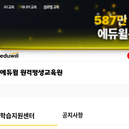
AI 교육
시니어 교육
글로벌 교육
5
8
7
만
에듀윌
에듀윌 원격평생교육원
학습지원센터
공지사항