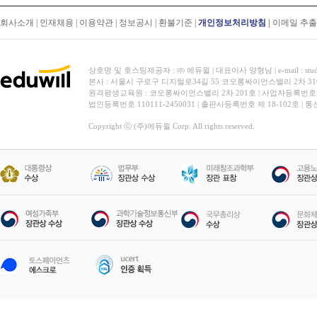
회사소개
|
인재채용
|
이용약관
|
정보공시
|
환불기준
|
개인정보처리방침
|
이메일 추
상호명 및 호스팅제공자 : ㈜ 에듀윌 | 대표이사 양형남 | e-mail : stud
본사 : 서울시 구로구 디지털로34길 55 코오롱싸이언스밸리 2차 31
원격평생교육원 : 코오롱싸이언스밸리 2차 201호 | 사업자등록번호 119-
법인등록번호 110111-2450031 | 출판사등록번호 제 18-102호 | 
Copyright ⓒ (주)에듀윌 Corp. All rights reserved.