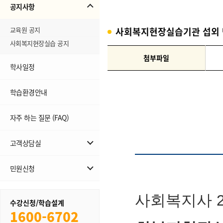
공지사항
교육원 공지
사회복지현장실습기관 섭외
사회복지현장실습 공지
첨부파일
학사일정
학습환경안내
자주 하는 질문 (FAQ)
고객상담실
무료학습설계
민원신청
1:1상담
민원신청
수강신청/학습설계
내역조회
1600-6702