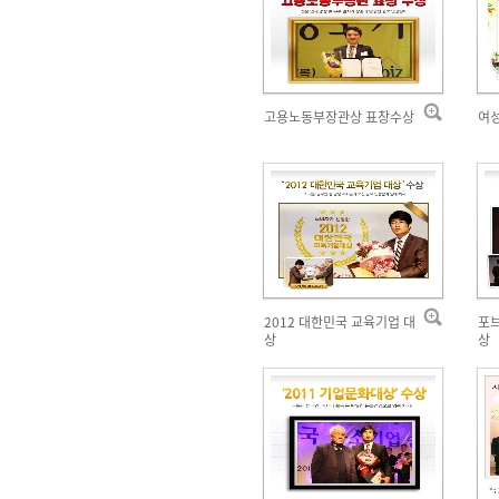
고용노동부장관상 표창수상
여
2012 대한민국 교육기업 대
포브
상
상