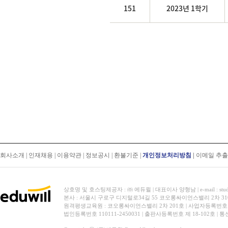
151
2023년 1학기
회사소개
|
인재채용
|
이용약관
|
정보공시
|
환불기준
|
개인정보처리방침
|
이메일 추
상호명 및 호스팅제공자 : ㈜ 에듀윌 | 대표이사 양형남 | e-mail : stud
본사 : 서울시 구로구 디지털로34길 55 코오롱싸이언스밸리 2차 31
원격평생교육원 : 코오롱싸이언스밸리 2차 201호 | 사업자등록번호 119-
법인등록번호 110111-2450031 | 출판사등록번호 제 18-102호 | 