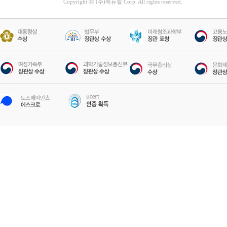
Copyright ⓒ (주)에듀윌 Corp. All rights reserved.