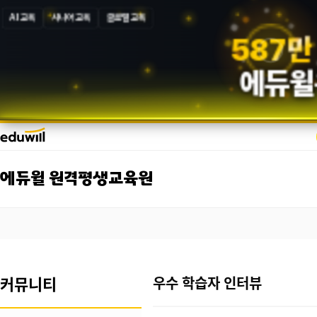
AI 교육
시니어 교육
글로벌 교육
5
8
7
만
에듀윌
에듀윌 원격평생교육원
커뮤니티
우수 학습자 인터뷰