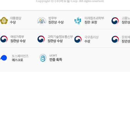
Copyright ⓒ (주)에듀윌 Corp. All rights reserved.