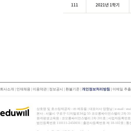
111
2021년 1학기
회사소개
|
인재채용
|
이용약관
|
정보공시
|
환불기준
|
개인정보처리방침
|
이메일 추
상호명 및 호스팅제공자 : ㈜ 에듀윌 | 대표이사 양형남 | e-mail : stud
본사 : 서울시 구로구 디지털로34길 55 코오롱싸이언스밸리 2차 31
원격평생교육원 : 코오롱싸이언스밸리 2차 201호 | 사업자등록번호 119-
법인등록번호 110111-2450031 | 출판사등록번호 제 18-102호 | 