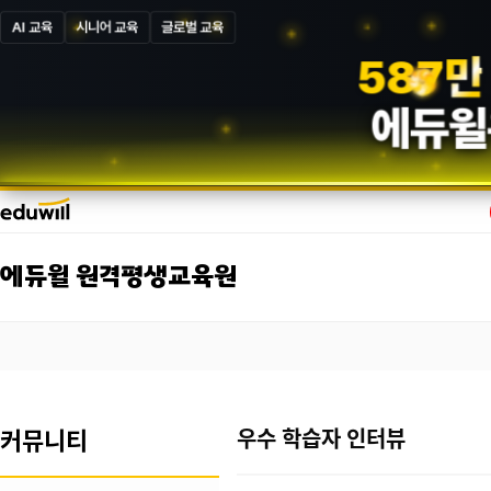
AI 교육
시니어 교육
글로벌 교육
5
8
7
만
에듀윌
에듀윌 원격평생교육원
커뮤니티
우수 학습자 인터뷰