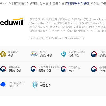
회사소개
|
인재채용
|
이용약관
|
정보공시
|
환불기준
|
개인정보처리방침
|
이메일 추
상호명 및 호스팅제공자 : ㈜ 에듀윌 | 대표이사 양형남 | e-mail : stud
본사 : 서울시 구로구 디지털로34길 55 코오롱싸이언스밸리 2차 31
원격평생교육원 : 코오롱싸이언스밸리 2차 201호 | 사업자등록번호 119-
법인등록번호 110111-2450031 | 출판사등록번호 제 18-102호 | 
Copyright ⓒ (주)에듀윌 Corp. All rights reserved.