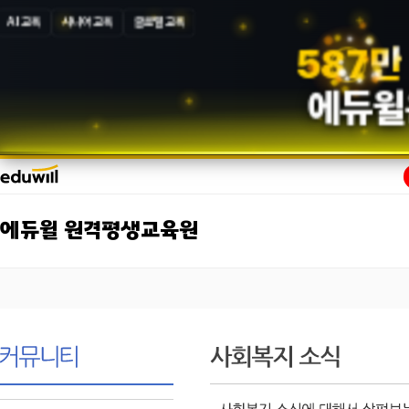
AI 교육
시니어 교육
글로벌 교육
5
8
7
만
에듀윌
에듀윌 원격평생교육원