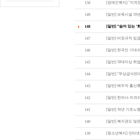
[장애인복지] "지적
150
[일반] 보육시설 1
149
[일반] “숨어 있는 
148
[일반] 비정규직 임금
147
[일반] 한국인 기대수명
146
[일반] 50대이상 취업
145
144
[일반] 배우자 출산
143
[일반] 한의사-치과
142
[일반] 작년 기초노
141
[일반] 복지관도 많
140
[청소년복지] 인터넷
139