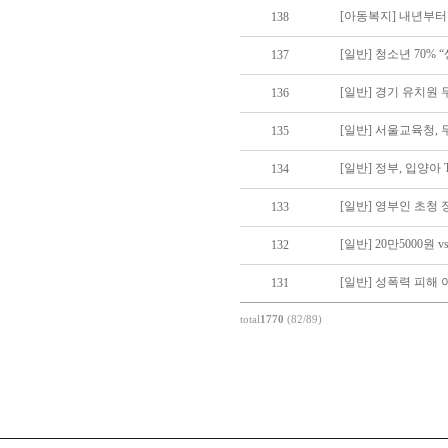
[아동복지] 내년부터
138
[일반] 청소년 70
137
[일반] 경기 유치원
136
135
[일반] 정부, 입양아
134
[일반] 영부인 초청 
133
132
[일반] 성폭력 피해
131
total
1770
(82/89)