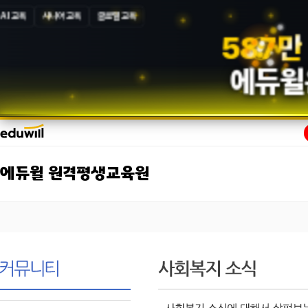
AI 교육
시니어 교육
글로벌 교육
5
8
7
만
에듀윌
에듀윌 원격평생교육원