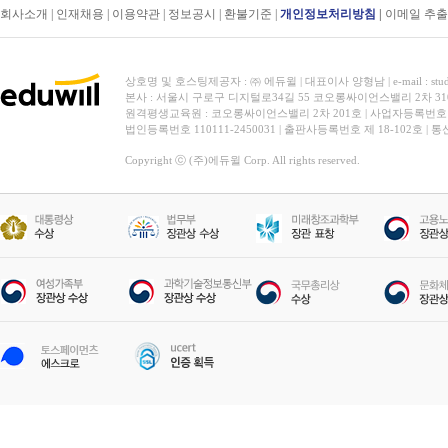
회사소개
|
인재채용
|
이용약관
|
정보공시
|
환불기준
|
개인정보처리방침
|
이메일 추
상호명 및 호스팅제공자 : ㈜ 에듀윌 | 대표이사 양형남 | e-mail : stud
본사 : 서울시 구로구 디지털로34길 55 코오롱싸이언스밸리 2차 31
원격평생교육원 : 코오롱싸이언스밸리 2차 201호 | 사업자등록번호 119-
법인등록번호 110111-2450031 | 출판사등록번호 제 18-102호 | 
Copyright ⓒ (주)에듀윌 Corp. All rights reserved.