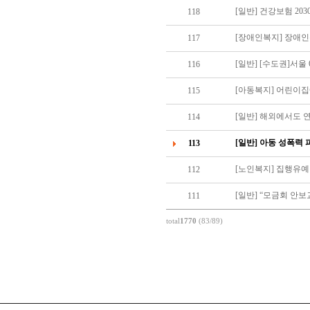
[일반] 건강보험 203
118
[장애인복지] 장애
117
[일반] [수도권]서울
116
[아동복지] 어린이집
115
[일반] 해외에서도 
114
[일반] 아동 성폭력
113
[노인복지] 집행유
112
[일반] “모금회 안
111
total
1770
(83/89)