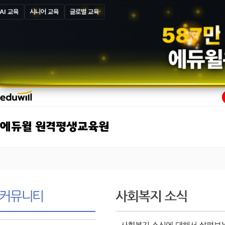
AI 교육
시니어 교육
글로벌 교육
5
8
7
만
에듀윌
에듀윌 원격평생교육원