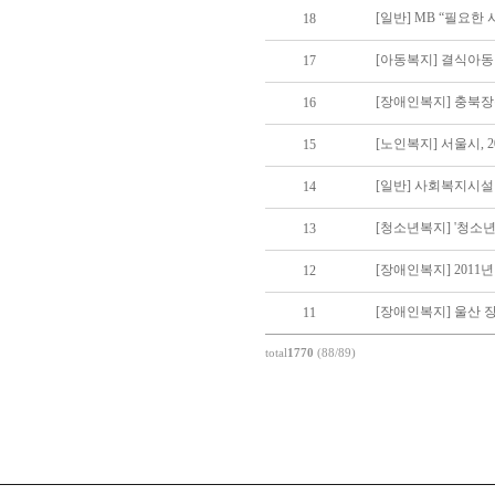
[일반] MB “필요
18
[아동복지] 결식아동
17
[장애인복지] 충북장
16
[노인복지] 서울시, 
15
[일반] 사회복지시설
14
[청소년복지] '청소
13
[장애인복지] 201
12
[장애인복지] 울산 
11
total
1770
(88/89)