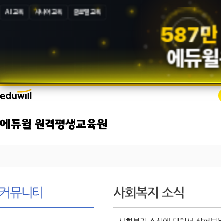
AI 교육
시니어 교육
글로벌 교육
5
8
7
만
에듀윌
에듀윌 원격평생교육원