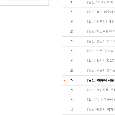
[일반] “자녀교육비
30
[일반] 정부, 배우자
29
[일반] 외국인장애인
28
[일반] 저소득층 대
27
[일반] 성남시 저소
26
25
[일반] 워킹맘 50.
24
[일반] 서울시 결식
23
[일반] 3월부터 서울
22
[일반] 유권자들 ‘무
21
[일반] “빈민구제식
20
[일반] 광명시, 복
19