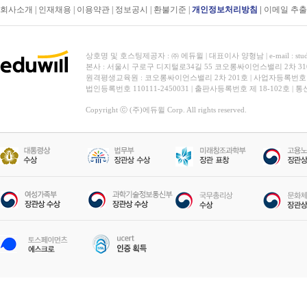
회사소개
|
인재채용
|
이용약관
|
정보공시
|
환불기준
|
개인정보처리방침
|
이메일 추
상호명 및 호스팅제공자 : ㈜ 에듀윌 | 대표이사 양형남 | e-mail : stud
본사 : 서울시 구로구 디지털로34길 55 코오롱싸이언스밸리 2차 31
원격평생교육원 : 코오롱싸이언스밸리 2차 201호 | 사업자등록번호 119-
법인등록번호 110111-2450031 | 출판사등록번호 제 18-102호 | 
Copyright ⓒ (주)에듀윌 Corp. All rights reserved.