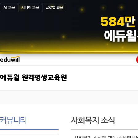
AI 교육
시니어 교육
글로벌 교육
5
8
7
만
에듀윌
에듀윌 원격평생교육원