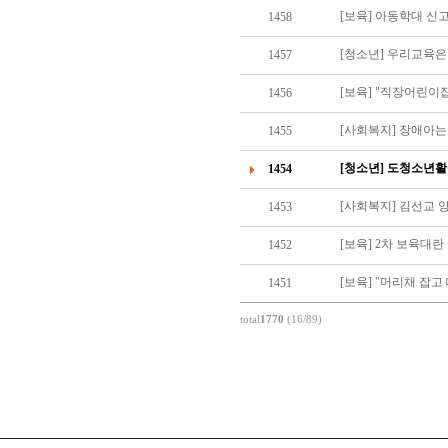
[보육] 아동학대 신고
1458
[청소년] 우리교육
1457
[보육] "직장어린이집
1456
[사회복지] 장애아는
1455
[청소년] 도청소년
1454
[사회복지] 김선교 
1453
[보육] 2차 보육대란
1452
[보육] "머리채 잡고
1451
total
1770
(16/89)