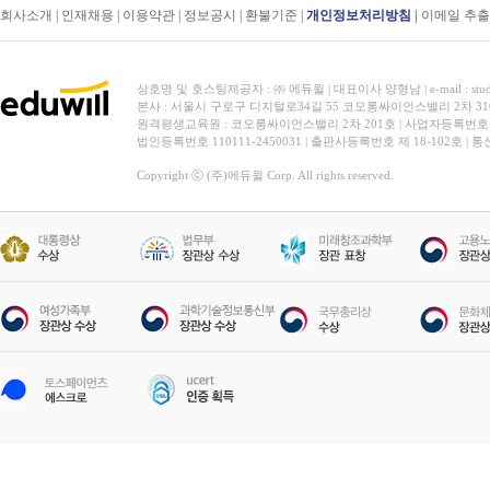
회사소개
|
인재채용
|
이용약관
|
정보공시
|
환불기준
|
개인정보처리방침
|
이메일 추
상호명 및 호스팅제공자 : ㈜ 에듀윌 | 대표이사 양형남 | e-mail : stud
본사 : 서울시 구로구 디지털로34길 55 코오롱싸이언스밸리 2차 31
원격평생교육원 : 코오롱싸이언스밸리 2차 201호 | 사업자등록번호 119-
법인등록번호 110111-2450031 | 출판사등록번호 제 18-102호 | 
Copyright ⓒ (주)에듀윌 Corp. All rights reserved.