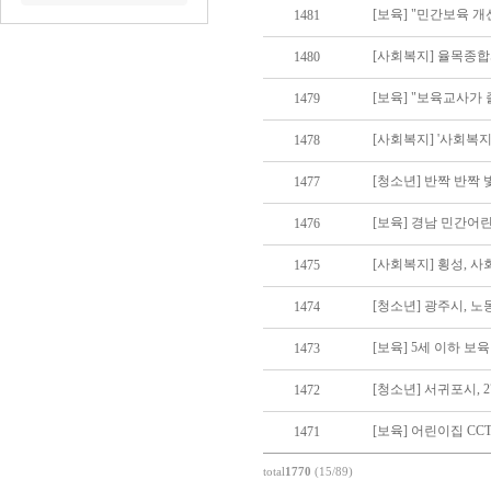
[보육] "민간보육 
1481
[사회복지] 율목종
1480
[보육] "보육교사가
1479
[사회복지] '사회복
1478
[청소년] 반짝 반짝
1477
[보육] 경남 민간어
1476
[사회복지] 횡성, 
1475
[청소년] 광주시, 노
1474
[보육] 5세 이하 보
1473
[청소년] 서귀포시, 
1472
[보육] 어린이집 CC
1471
total
1770
(15/89)