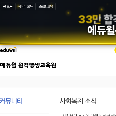
AI 교육
시니어 교육
글로벌 교육
1
5
만
합
에듀윌
에듀윌 원격평생교육원