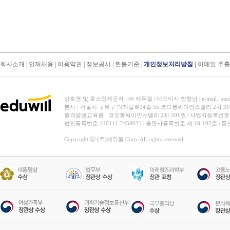
회사소개
|
인재채용
|
이용약관
|
정보공시
|
환불기준
|
개인정보처리방침
|
이메일 추
상호명 및 호스팅제공자 : ㈜ 에듀윌 | 대표이사 양형남 | e-mail : stud
본사 : 서울시 구로구 디지털로34길 55 코오롱싸이언스밸리 2차 31
원격평생교육원 : 코오롱싸이언스밸리 2차 201호 | 사업자등록번호 119-
법인등록번호 110111-2450031 | 출판사등록번호 제 18-102호 | 
Copyright ⓒ (주)에듀윌 Corp. All rights reserved.