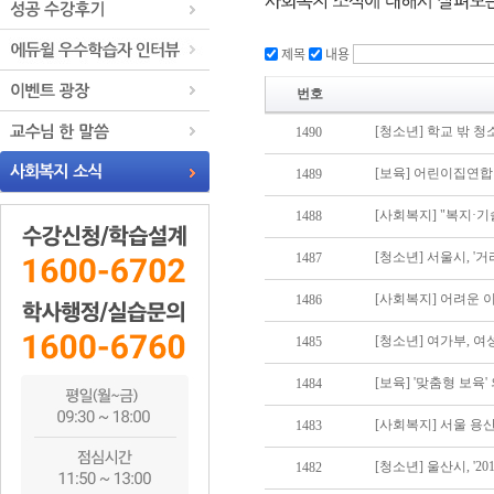
제목
내용
번호
[청소년] 학교 밖 청
1490
[보육] 어린이집연합
1489
[사회복지] "복지·
1488
[청소년] 서울시, '
1487
[사회복지] 어려운 
1486
[청소년] 여가부, 여
1485
[보육] '맞춤형 보육'
1484
[사회복지] 서울 용
1483
[청소년] 울산시, '
1482