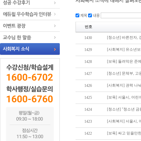
제목
내용
번호
[청소년] 바른전자,
1430
[사회복지] 유소년
1429
[보육] 돌려막은 준
1428
[청소년] 문체부, 
1427
1426
[보육] 서울시, 어
1425
[청소년] "청소년 
1424
[사회복지] 서울시,
1423
[보육] 싸고 믿을만
1422