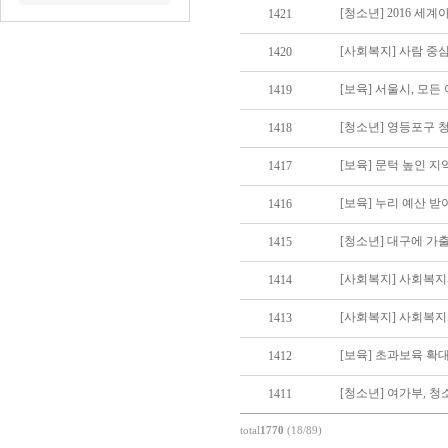
[청소년] 2016 
1421
[사회복지] 사람 중
1420
[보육] 서울시, 모든
1419
[청소년] 영등포구 
1418
[보육] 문턱 높인 
1417
[보육] 누리 예산 받
1416
[청소년] 대구에 가
1415
[사회복지] 사회복지
1414
[사회복지] 사회복지
1413
[보육] 초과보육 확
1412
[청소년] 여가부, 
1411
total
1770
(18/89)