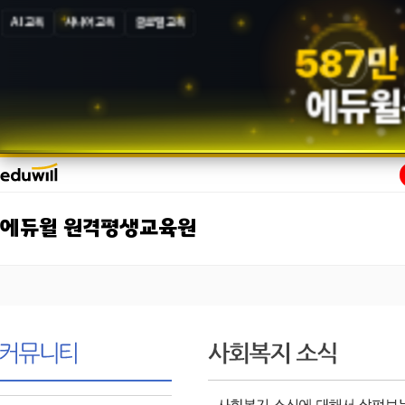
AI 교육
시니어 교육
글로벌 교육
5
8
7
만
에듀윌
에듀윌 원격평생교육원