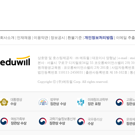
회사소개
|
인재채용
|
이용약관
|
정보공시
|
환불기준
|
개인정보처리방침
|
이메일 추
상호명 및 호스팅제공자 : ㈜ 에듀윌 | 대표이사 양형남 | e-mail : stud
본사 : 서울시 구로구 디지털로34길 55 코오롱싸이언스밸리 2차 31
원격평생교육원 : 코오롱싸이언스밸리 2차 201호 | 사업자등록번호 119-
법인등록번호 110111-2450031 | 출판사등록번호 제 18-102호 | 
Copyright ⓒ (주)에듀윌 Corp. All rights reserved.