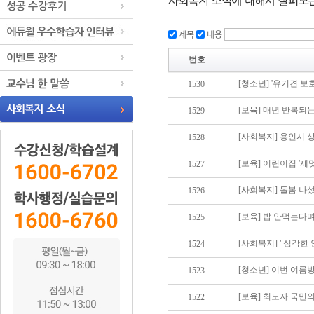
제목
내용
번호
[청소년] '유기견 
1530
[보육] 매년 반복되는
1529
[사회복지] 용인시 상
1528
[보육] 어린이집 '제
1527
[사회복지] 돌봄 나
1526
[보육] 밥 안먹는다며
1525
[사회복지] "심각한 
1524
[청소년] 이번 여
1523
[보육] 최도자 국민
1522