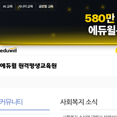
AI 교육
시니어 교육
글로벌 교육
5
8
7
만
에듀윌
에듀윌 원격평생교육원