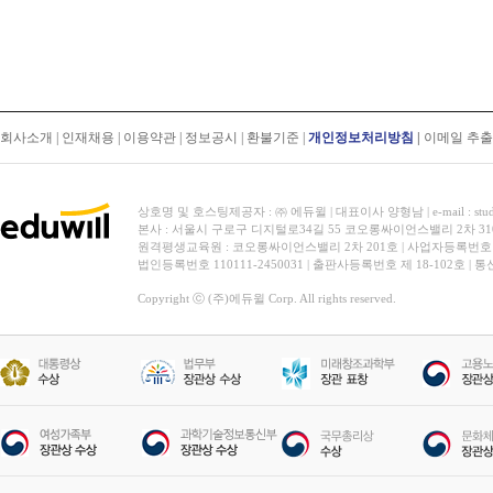
회사소개
|
인재채용
|
이용약관
|
정보공시
|
환불기준
|
개인정보처리방침
|
이메일 추
상호명 및 호스팅제공자 : ㈜ 에듀윌 | 대표이사 양형남 | e-mail : stud
본사 : 서울시 구로구 디지털로34길 55 코오롱싸이언스밸리 2차 31
원격평생교육원 : 코오롱싸이언스밸리 2차 201호 | 사업자등록번호 119-
법인등록번호 110111-2450031 | 출판사등록번호 제 18-102호 | 
Copyright ⓒ (주)에듀윌 Corp. All rights reserved.