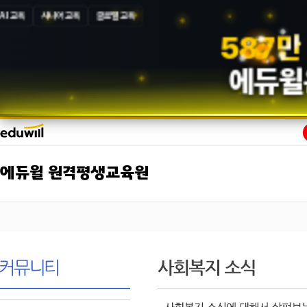
AI 교육
시니어 교육
글로벌 교육
5
8
7
만
에듀윌
에듀윌 원격평생교육원