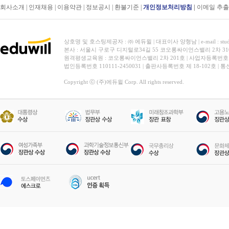
회사소개
|
인재채용
|
이용약관
|
정보공시
|
환불기준
|
개인정보처리방침
|
이메일 추
상호명 및 호스팅제공자 : ㈜ 에듀윌 | 대표이사 양형남 | e-mail : stud
본사 : 서울시 구로구 디지털로34길 55 코오롱싸이언스밸리 2차 31
원격평생교육원 : 코오롱싸이언스밸리 2차 201호 | 사업자등록번호 119-
법인등록번호 110111-2450031 | 출판사등록번호 제 18-102호 | 
Copyright ⓒ (주)에듀윌 Corp. All rights reserved.