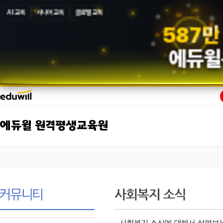
AI 교육
시니어 교육
글로벌 교육
5
8
7
만
에듀윌
에듀윌 원격평생교육원