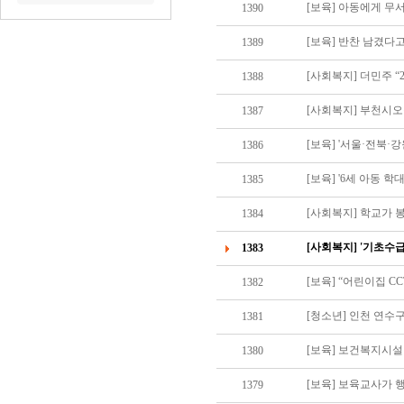
[보육] 아동에게 무
1390
1389
1388
[사회복지] 부천시
1387
[보육] '서울·전북
1386
[보육] '6세 아동 학
1385
[사회복지] 학교가 
1384
[사회복지] '기초수급
1383
[보육] “어린이집 C
1382
[청소년] 인천 연수구
1381
[보육] 보건복지시
1380
[보육] 보육교사가
1379