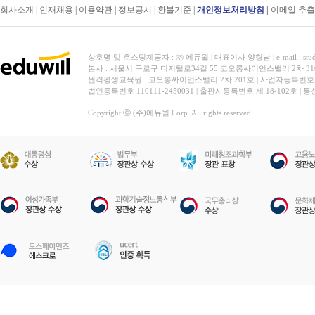
회사소개
|
인재채용
|
이용약관
|
정보공시
|
환불기준
|
개인정보처리방침
|
이메일 추
상호명 및 호스팅제공자 : ㈜ 에듀윌 | 대표이사 양형남 | e-mail : stud
본사 : 서울시 구로구 디지털로34길 55 코오롱싸이언스밸리 2차 31
원격평생교육원 : 코오롱싸이언스밸리 2차 201호 | 사업자등록번호 119-
법인등록번호 110111-2450031 | 출판사등록번호 제 18-102호 | 
Copyright ⓒ (주)에듀윌 Corp. All rights reserved.