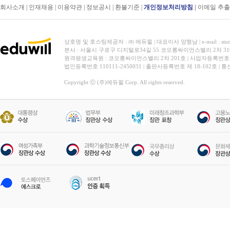
회사소개
|
인재채용
|
이용약관
|
정보공시
|
환불기준
|
개인정보처리방침
|
이메일 추
상호명 및 호스팅제공자 : ㈜ 에듀윌 | 대표이사 양형남 | e-mail : stud
본사 : 서울시 구로구 디지털로34길 55 코오롱싸이언스밸리 2차 31
원격평생교육원 : 코오롱싸이언스밸리 2차 201호 | 사업자등록번호 119-
법인등록번호 110111-2450031 | 출판사등록번호 제 18-102호 | 
Copyright ⓒ (주)에듀윌 Corp. All rights reserved.