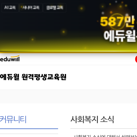
AI 교육
시니어 교육
글로벌 교육
5
8
7
만
에듀윌
에듀윌 원격평생교육원