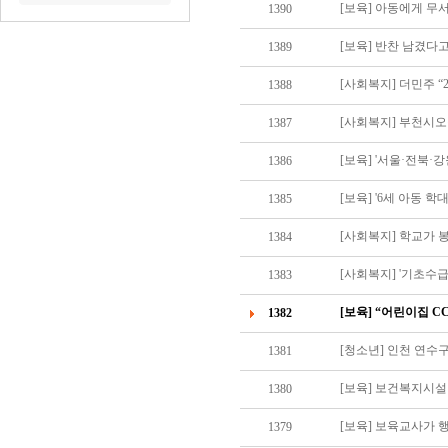
[보육] 아동에게 무
1390
1389
1388
[사회복지] 부천시
1387
[보육] '서울·전북
1386
[보육] '6세 아동 학
1385
[사회복지] 학교가 
1384
[사회복지] '기초수급
1383
[보육] “어린이집 C
1382
[청소년] 인천 연수구
1381
[보육] 보건복지시
1380
[보육] 보육교사가
1379