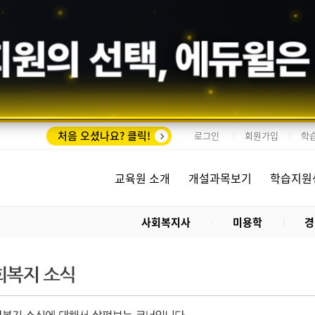
회원의 선택,
에듀윌
은
처음 오셨나요? 클릭!
로그인
회원가입
학
교육원 소개
개설과목보기
학습지원
사회복지사
미용학
경