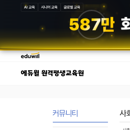
AI 교육
시니어 교육
글로벌 교육
5
8
7
만
에듀윌 원격평생교육원