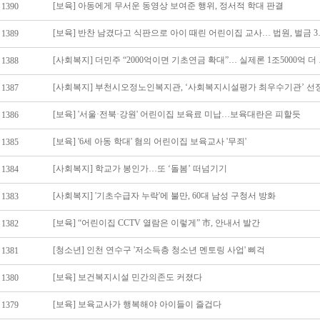
[보육] 아동에게 무서운 동영상 보여준 행위, 정서적 학대 판결
1390
[보육] 반찬 남겼다고
1389
[사회복지] 
1388
[사회복지] 부천시오정노인복지관, ‘사회복지시설평가 최우수기관’ 선
1387
[보육] '서울·전북·강원' 어린이집 보육료 미납…보육대란은 피할듯
1386
[보육] '6세 아동 학대' 혐의 어린이집 보육교사 '무죄'
1385
[사회복지] 학교가 봉인가…또 ‘돌봄’ 떠넘기기
1384
[사회복지] '기초수급자 누락'에 불만, 60대 남성 구청서 방화
1383
[보육] “어린이집 CCTV 열람은 이렇게” 市, 안내서 발간
1382
[청소년] 인천 연수구 '저소득층 청소년 멘토링 사업' 삐걱
1381
[보육] 보건복지시설 민간의존도 커졌다
1380
[보육] 보육교사가 행복해야 아이들이 즐겁다
1379