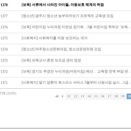
[보육] 서류에서 사라진 아이들, 아동보호 체계의 허점
1378
[청소년] 광주시 청소년 농부되어보기 프로젝트 교육생 모집
1377
[보육] 어린이집 누리과정 미편성 장기화…3월 어린이집 학부모 ‘보육료 폭탄
1376
[사회복지] 사회복지를 지원·보조하는 국가
1375
[청소년] 여주청소년문화의집, 청소년운영위원 모집
1374
[보육] 보육교사 훈련 보조금 관리 엉망
1373
[보육] 경기도 추경안 누리과정(어린이집) 예산… 교육청 전액 부담
1372
[사회복지] 말기 암환자 호스피스 서비스 3
1371
770
(20/89)
11
12
13
14
15
16
17
18
19
2