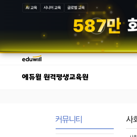
AI 교육
시니어 교육
글로벌 교육
5
8
7
만
에듀윌 원격평생교육원