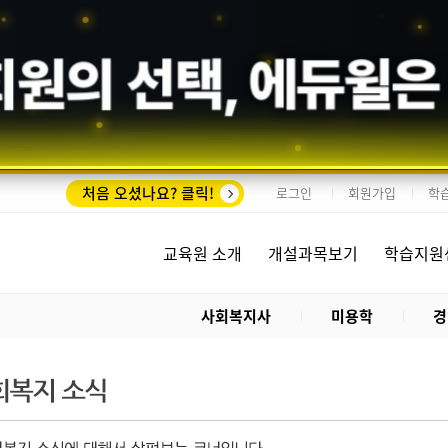
회원의 선택,
에듀윌
은
처음 오셨나요? 클릭!
로그인
회원가입
학
교육원 소개
개설과목보기
학습지원
사회복지사
미용학
경