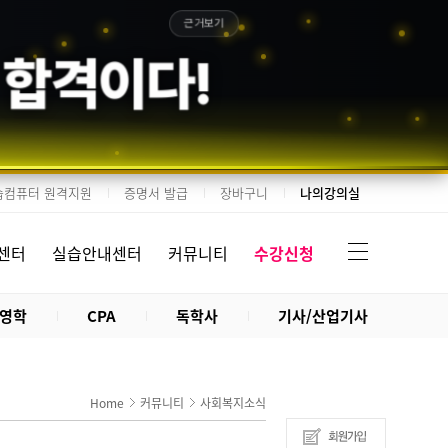
근거보기
 합격이다!
습컴퓨터 원격지원
증명서 발급
장바구니
나의강의실
센터
실습안내센터
커뮤니티
수강신청
영학
CPA
독학사
기사/산업기사
Home
커뮤니티
사회복지소식