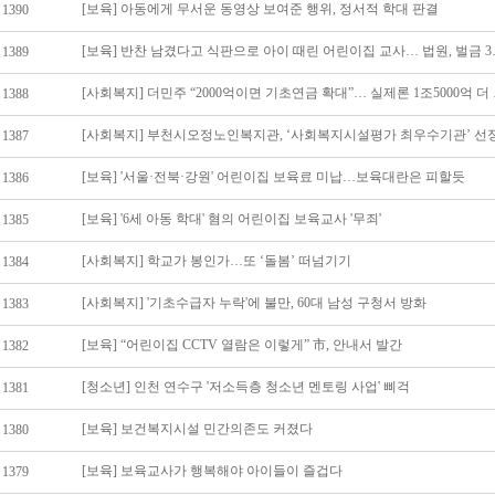
[보육] 아동에게 무서운 동영상 보여준 행위, 정서적 학대 판결
1390
[보육] 반찬 남겼다고
1389
[사회복지] 
1388
[사회복지] 부천시오정노인복지관, ‘사회복지시설평가 최우수기관’ 선
1387
[보육] '서울·전북·강원' 어린이집 보육료 미납…보육대란은 피할듯
1386
[보육] '6세 아동 학대' 혐의 어린이집 보육교사 '무죄'
1385
[사회복지] 학교가 봉인가…또 ‘돌봄’ 떠넘기기
1384
[사회복지] '기초수급자 누락'에 불만, 60대 남성 구청서 방화
1383
[보육] “어린이집 CCTV 열람은 이렇게” 市, 안내서 발간
1382
[청소년] 인천 연수구 '저소득층 청소년 멘토링 사업' 삐걱
1381
[보육] 보건복지시설 민간의존도 커졌다
1380
[보육] 보육교사가 행복해야 아이들이 즐겁다
1379