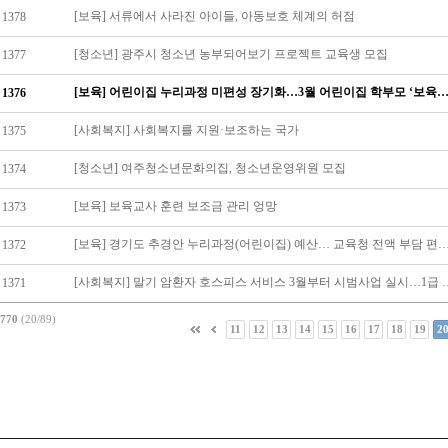
[보육] 서류에서 사라진 아이들, 아동보호 체계의 허점
1378
[청소년] 광주시 청소년 농부되어보기 프로젝트 교육생 모집
1377
[보육] 어린이집 누리과정 미편성 장기화…3월 어린이집 학부모 ‘보육료 폭탄
1376
[사회복지] 사회복지를 지원·보조하는 국가
1375
[청소년] 여주청소년문화의집, 청소년운영위원 모집
1374
[보육] 보육교사 훈련 보조금 관리 엉망
1373
[보육] 경기도 추경안 누리과정(어린이집) 예산… 교육청 전액 부담
1372
[사회복지] 말기 암환자 호스피스 서비스 3
1371
770
(20/89)
11
12
13
14
15
16
17
18
19
2