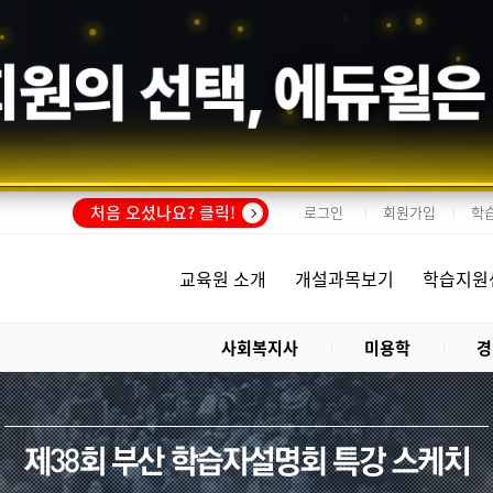
회원의 선택,
에듀윌
은
처음 오셨나요? 클릭!
로그인
회원가입
학
교육원 소개
개설과목보기
학습지원
사회복지사
미용학
경