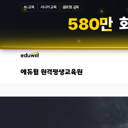
AI 교육
시니어 교육
글로벌 교육
5
8
7
만
에듀윌 원격평생교육원