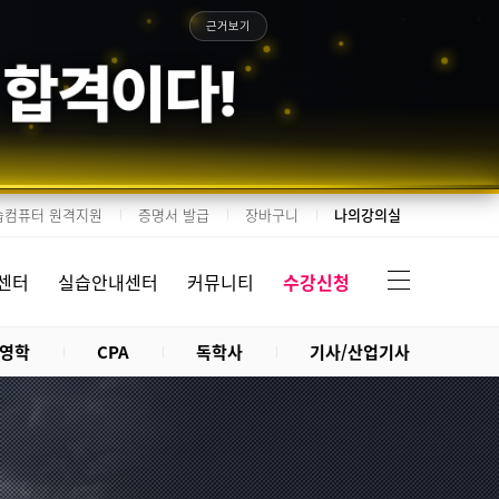
근거보기
 합격이다!
습컴퓨터 원격지원
증명서 발급
장바구니
나의강의실
센터
실습안내센터
커뮤니티
수강신청
영학
CPA
독학사
기사/산업기사