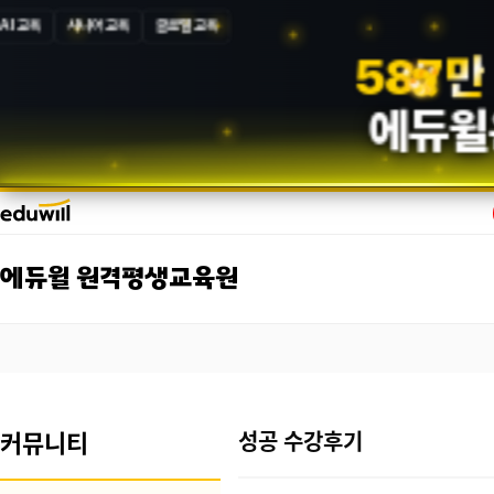
AI 교육
시니어 교육
글로벌 교육
5
8
7
만
에듀윌
에듀윌 원격평생교육원
커뮤니티
성공 수강후기