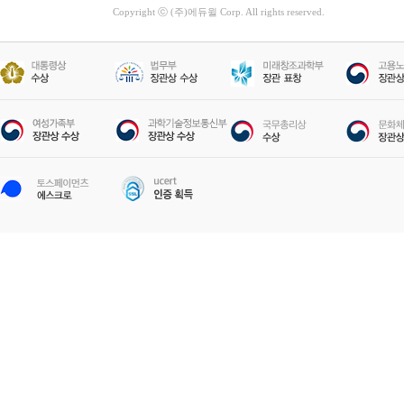
Copyright ⓒ (주)에듀윌 Corp. All rights reserved.