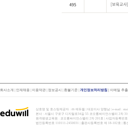
[보육교사
495
회사소개
|
인재채용
|
이용약관
|
정보공시
|
환불기준
|
개인정보처리방침
|
이메일 추
상호명 및 호스팅제공자 : ㈜ 에듀윌 | 대표이사 양형남 | e-mail : stud
본사 : 서울시 구로구 디지털로34길 55 코오롱싸이언스밸리 2차 31
원격평생교육원 : 코오롱싸이언스밸리 2차 201호 | 사업자등록번호 119-
법인등록번호 110111-2450031 | 출판사등록번호 제 18-102호 | 