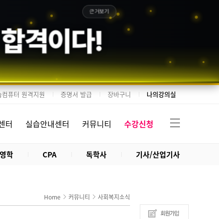
근거보기
 합격이다!
습컴퓨터 원격지원
증명서 발급
장바구니
나의강의실
센터
실습안내센터
커뮤니티
수강신청
영학
CPA
독학사
기사/산업기사
Home
커뮤니티
사회복지소식