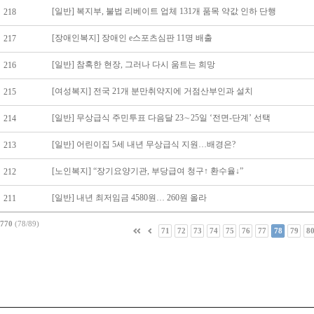
[일반] 복지부, 불법 리베이트 업체 131개 품목 약값 인하 단행
218
[장애인복지] 장애인 e스포츠심판 11명 배출
217
[일반] 참혹한 현장, 그러나 다시 움트는 희망
216
[여성복지] 전국 21개 분만취약지에 거점산부인과 설치
215
[일반] 무상급식 주민투표 다음달 23∼25일 ‘전면-단계’ 선택
214
[일반] 어린이집 5세 내년 무상급식 지원…배경은?
213
[노인복지] “장기요양기관, 부당급여 청구↑ 환수율↓”
212
[일반] 내년 최저임금 4580원… 260원 올라
211
770
(78/89)
71
72
73
74
75
76
77
78
79
8