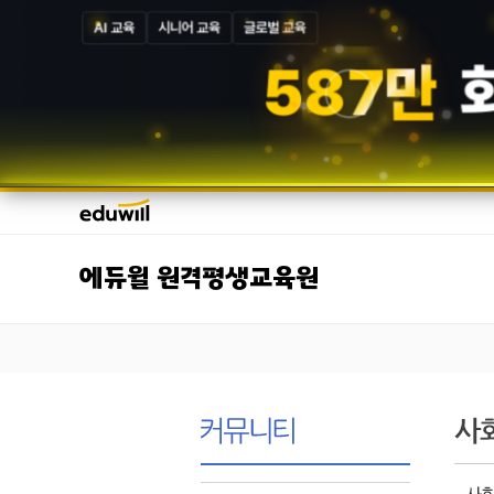
AI 교육
시니어 교육
글로벌 교육
5
8
7
만
에듀윌 원격평생교육원