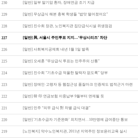
[일반] 일부 말기암 환자, 장애연금 조기 지급
230
[일반] 무상급식 해본 충북 학생들 “밥맛 떨어졌어요”
229
[일반] 진수희 장관, 노인복지관 집단급식시설 위생점검
228
[일반] 與, 서울시 주민투표 지지…‘무상시리즈’ 차단
227
[일반] 사회복지공제회 내년 1월 1일 발족
226
[일반] 오세훈 “무상급식 투표는 민주주의 산통”
225
[일반] 진수희 “기초수급 억울한 탈락자 없도록” 당부
224
[일반] 장애인·고령자 등 웹접근성 품질마크 인증제도 법적근거 마련
223
[일반] 韓·印 연금보험 이중납부 9월부터 면제될 듯
222
[일반] 민주 “의무 급식 對 차별 급식 대결”
221
[일반] '기초수급자 기준완화’ 외치면서…10만명에 급여중단 통보
220
[노인복지] 약수노인복지관, 2011년 지역주민 정보윤리교육 실시
219