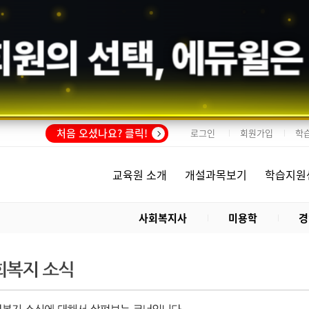
회원의 선택,
에듀윌
은
처음 오셨나요? 클릭!
로그인
회원가입
학
교육원 소개
개설과목보기
학습지원
사회복지사
미용학
경