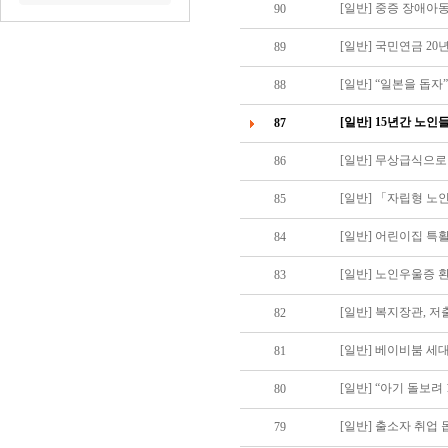
[일반] 중증 장애아
90
[일반] 국민연금 20
89
[일반] “일본을 돕자”
88
[일반] 15년간 노
87
86
[일반] 「자립형 노
85
[일반] 어린이집 특
84
[일반] 노인우울증 환
83
[일반] 복지장관, 저
82
[일반] 베이비붐 세대
81
[일반] “아기 돌보려
80
[일반] 출소자 취
79