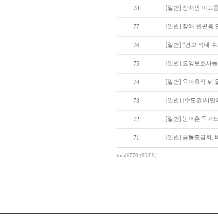
[일반] 장애인 미고
78
[일반] 장애·빈곤층 
77
[일반] “건보 식대 
76
[일반] 요양보호사들
75
[일반] 육아휴직 뒤 
74
[일반] [수도권]시
73
[일반] 농어촌 독거노
72
[일반] 공동모금회, 
71
total
1770
(85/89)