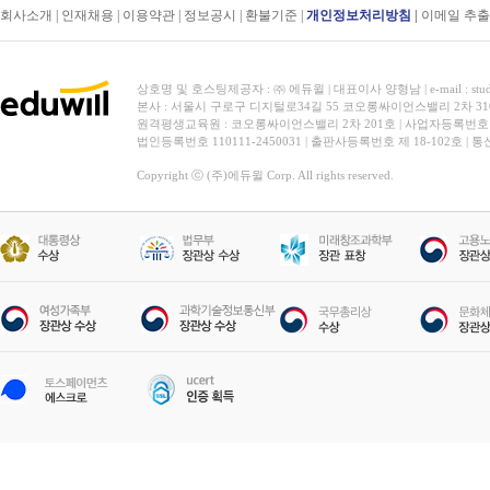
회사소개
|
인재채용
|
이용약관
|
정보공시
|
환불기준
|
개인정보처리방침
|
이메일 추
상호명 및 호스팅제공자 : ㈜ 에듀윌 | 대표이사 양형남 | e-mail : stud
본사 : 서울시 구로구 디지털로34길 55 코오롱싸이언스밸리 2차 31
원격평생교육원 : 코오롱싸이언스밸리 2차 201호 | 사업자등록번호 119-
법인등록번호 110111-2450031 | 출판사등록번호 제 18-102호 | 
Copyright ⓒ (주)에듀윌 Corp. All rights reserved.