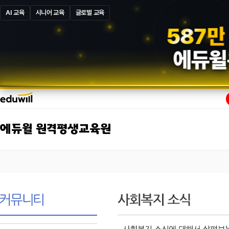
AI 교육
시니어 교육
글로벌 교육
5
8
7
만
에듀윌
에듀윌 원격평생교육원