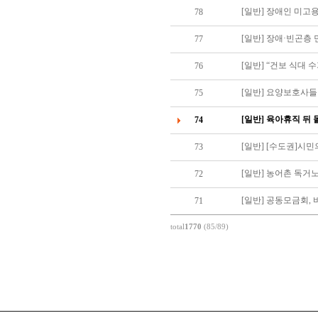
[일반] 장애인 미고
78
[일반] 장애·빈곤층 
77
[일반] “건보 식대 
76
[일반] 요양보호사들
75
[일반] 육아휴직 뒤
74
[일반] [수도권]시
73
[일반] 농어촌 독거노
72
[일반] 공동모금회, 
71
total
1770
(85/89)