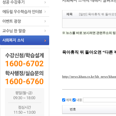
제목
[일반] 육아휴직 뒤 돌아오
제목
내용
번호