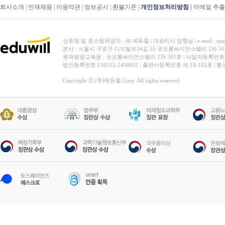
회사소개
|
인재채용
|
이용약관
|
정보공시
|
환불기준
|
개인정보처리방침
|
이메일 추
상호명 및 호스팅제공자 : ㈜ 에듀윌 | 대표이사 양형남 | e-mail : stud
본사 : 서울시 구로구 디지털로34길 55 코오롱싸이언스밸리 2차 31
원격평생교육원 : 코오롱싸이언스밸리 2차 201호 | 사업자등록번호 119-
법인등록번호 110111-2450031 | 출판사등록번호 제 18-102호 | 
Copyright ⓒ (주)에듀윌 Corp. All rights reserved.