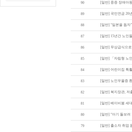
[일반] 중증 장애아
90
[일반] 국민연금 20
89
[일반] “일본을 돕자”
88
[일반] 15년간 노
87
86
[일반] 「자립형 노
85
[일반] 어린이집 특
84
[일반] 노인우울증 환
83
[일반] 복지장관, 저
82
[일반] 베이비붐 세대
81
[일반] “아기 돌보려
80
[일반] 출소자 취
79