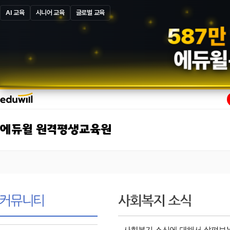
AI 교육
시니어 교육
글로벌 교육
5
8
7
만
에듀윌
에듀윌 원격평생교육원