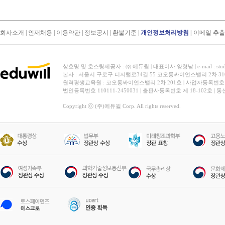
회사소개
|
인재채용
|
이용약관
|
정보공시
|
환불기준
|
개인정보처리방침
|
이메일 추
상호명 및 호스팅제공자 : ㈜ 에듀윌 | 대표이사 양형남 | e-mail : stud
본사 : 서울시 구로구 디지털로34길 55 코오롱싸이언스밸리 2차 31
원격평생교육원 : 코오롱싸이언스밸리 2차 201호 | 사업자등록번호 119-
법인등록번호 110111-2450031 | 출판사등록번호 제 18-102호 | 
Copyright ⓒ (주)에듀윌 Corp. All rights reserved.