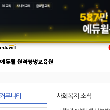
AI 교육
시니어 교육
글로벌 교육
5
8
7
만
에듀윌
에듀윌 원격평생교육원