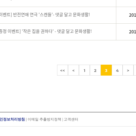
화이벤트] 반전연애 연극 '스캔들'- 댓글 달고 문화생활!
201
증정 이벤트] '작은 집을 권하다' - 댓글 달고 문화생활!
201
<<
<
1
2
3
4
>
인정보처리방침
|
이메일 추출방지정책
|
고객센터