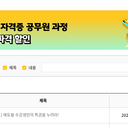
제목
내용
제목
] 에듀윌 수강생만의 특권을 누려라!
202