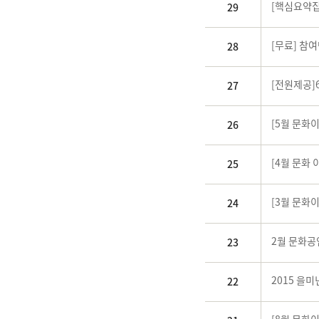
[핵심요약집
29
[무료] 참
28
[전원제공]
27
[5월 문화
26
[4월 문화
25
[3월 문화
24
2월 문화공
23
2015 을
22