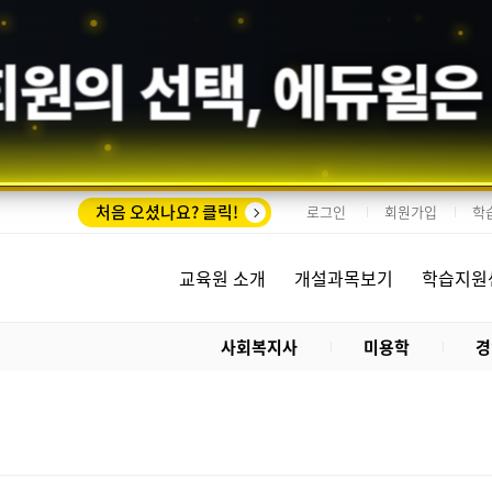
회원의 선택,
에듀윌
은
처음 오셨나요? 클릭!
로그인
회원가입
학
교육원 소개
개설과목보기
학습지원
사회복지사
미용학
경