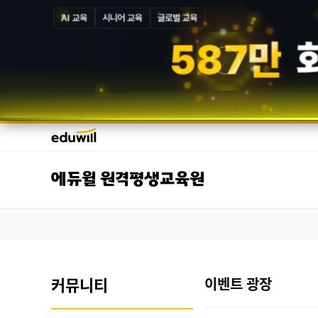
AI 교육
시니어 교육
글로벌 교육
5
8
7
만
에듀윌 원격평생교육원
커뮤니티
이벤트 광장