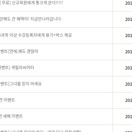
 무료] 신규회원에게 통크게 쏜다!!!!!
201
여만해도 큰 혜택이! 지금만나러갑니다
201
6과목 이상 수강등록자에게 용기+박스 제공
201
이벤트]연애,해도 괜찮아
201
 이벤트] 게릴라씨어터
201
이벤트]그녀를 믿지 마세요
201
연 이벤트
201
미년 새해 이벤트
201