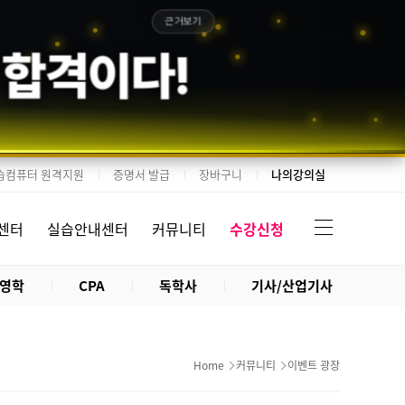
근거보기
 합격이다!
습컴퓨터 원격지원
증명서 발급
장바구니
나의강의실
센터
실습안내센터
커뮤니티
수강신청
영학
CPA
독학사
기사/산업기사
Home
커뮤니티
이벤트 광장