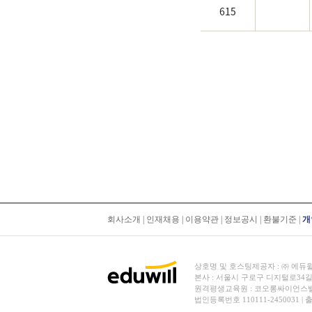
615
회사소개
|
인재채용
|
이용약관
|
정보공시
|
환불기준
|
개
상호명 및 호스팅제공자 : ㈜ 에듀윌 | 대
본사 : 서울시 구로구 디지털로34길
원격평생교육원 : 코오롱싸이언스밸리 2차
법인등록번호 110111-2450031 |