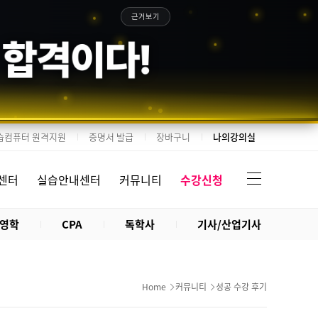
근거보기
 합격이다!
습컴퓨터 원격지원
증명서 발급
장바구니
나의강의실
센터
실습안내센터
커뮤니티
수강신청
영학
CPA
독학사
기사/산업기사
Home
커뮤니티
성공 수강 후기