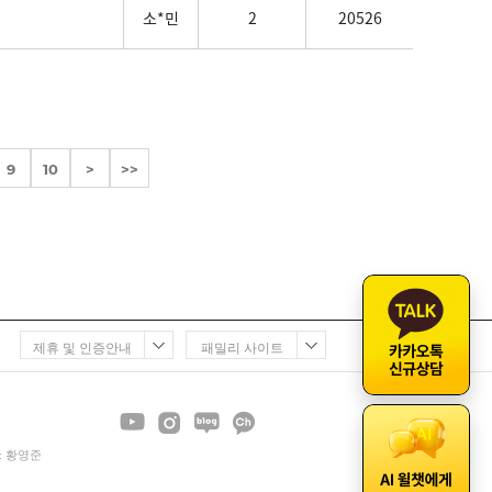
소*민
2
20526
9
10
>
>>
제휴 및 인증안내
패밀리 사이트
 : 황영준