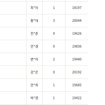
최*미
1
18197
황*대
3
20044
전*준
0
19626
안*경
0
19836
변*아
2
19440
강*은
0
20192
안*희
1
19685
박*영
1
19422