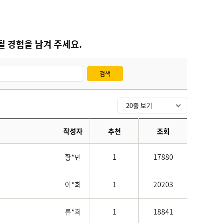
 경험을 남겨 주세요.
검색
작성자
추천
조회
황*민
1
17880
이*희
1
20203
류*희
1
18841