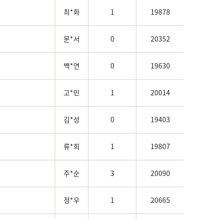
최*화
1
19878
문*서
0
20352
백*연
0
19630
고*민
1
20014
김*성
0
19403
류*희
1
19807
주*순
3
20090
정*우
1
20665