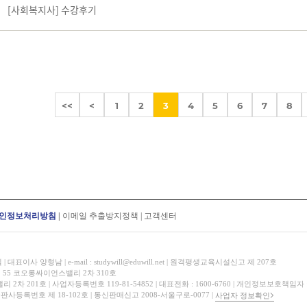
[사회복지사] 수강후기
<<
<
1
2
3
4
5
6
7
8
인정보처리방침
|
이메일 추출방지정책
|
고객센터
표이사 양형남 | e-mail : studywill@eduwill.net | 원격평생교육시설신고 제 207호
 55 코오롱싸이언스밸리 2차 310호
 201호 | 사업자등록번호 119-81-54852 | 대표전화 : 1600-6760 | 개인정보보호책임자
 출판사등록번호 제 18-102호 | 통신판매신고 2008-서울구로-0077 |
사업자 정보확인