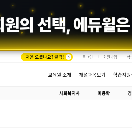
회원의 선택,
에듀윌
은
처음 오셨나요? 클릭!
로그인
회원가입
학
교육원 소개
개설과목보기
학습지원
사회복지사
미용학
경