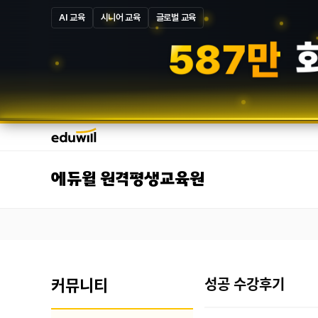
AI 교육
시니어 교육
글로벌 교육
5
8
7
만
에듀윌 원격평생교육원
커뮤니티
성공 수강후기