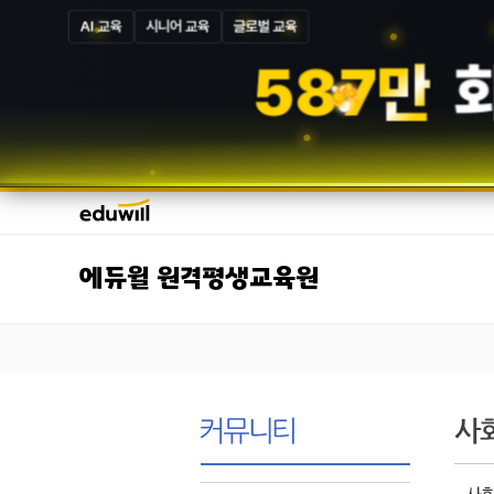
AI 교육
시니어 교육
글로벌 교육
5
8
7
만
에듀윌 원격평생교육원