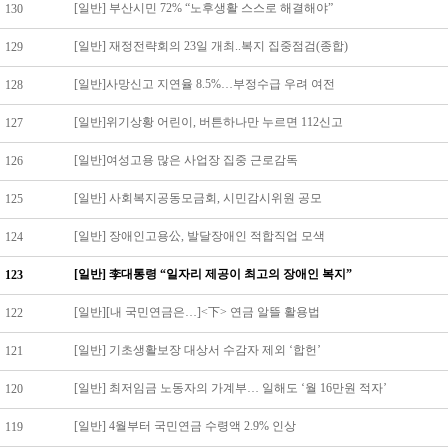
[일반] 부산시민 72% “노후생활 스스로 해결해야”
130
[일반] 재정전략회의 23일 개최..복지 집중점검(종합)
129
[일반]사망신고 지연율 8.5%…부정수급 우려 여전
128
[일반]위기상황 어린이, 버튼하나만 누르면 112신고
127
[일반]여성고용 많은 사업장 집중 근로감독
126
[일반] 사회복지공동모금회, 시민감시위원 공모
125
[일반] 장애인고용公, 발달장애인 적합직업 모색
124
[일반] 李대통령 “일자리 제공이 최고의 장애인 복지”
123
[일반][내 국민연금은…]<下> 연금 알뜰 활용법
122
[일반] 기초생활보장 대상서 수감자 제외 ‘합헌’
121
[일반] 최저임금 노동자의 가계부… 일해도 ‘월 16만원 적자’
120
[일반] 4월부터 국민연금 수령액 2.9% 인상
119