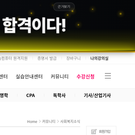
근거보기
 합격이다!
습컴퓨터 원격지원
증명서 발급
장바구니
나의강의실
센터
실습안내센터
커뮤니티
수강신청
영학
CPA
독학사
기사/산업기사
Home
커뮤니티
사회복지소식