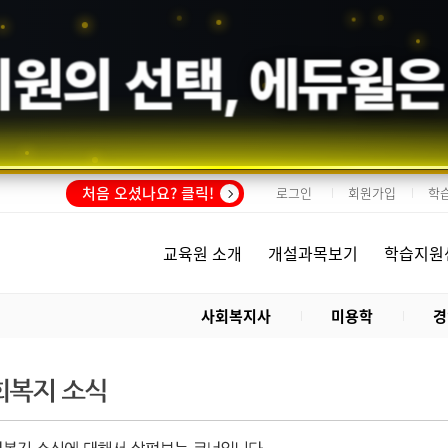
회원의 선택,
에듀윌
은
처음 오셨나요? 클릭!
로그인
회원가입
학
교육원 소개
개설과목보기
학습지원
사회복지사
미용학
경