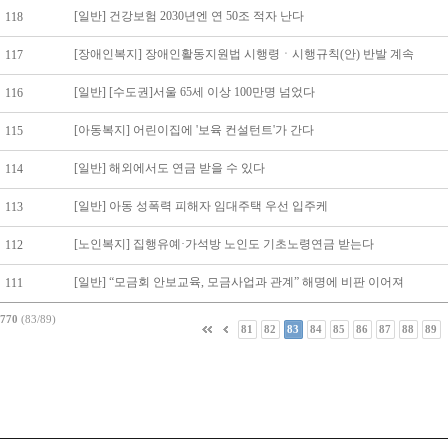
[일반] 건강보험 2030년엔 연 50조 적자 난다
118
[장애인복지] 장애인활동지원법 시행령ㆍ시행규칙(안) 반발 계속
117
[일반] [수도권]서울 65세 이상 100만명 넘었다
116
[아동복지] 어린이집에 '보육 컨설턴트'가 간다
115
[일반] 해외에서도 연금 받을 수 있다
114
[일반] 아동 성폭력 피해자 임대주택 우선 입주케
113
[노인복지] 집행유예·가석방 노인도 기초노령연금 받는다
112
[일반] “모금회 안보교육, 모금사업과 관계” 해명에 비판 이어져
111
770
(83/89)
81
82
83
84
85
86
87
88
89