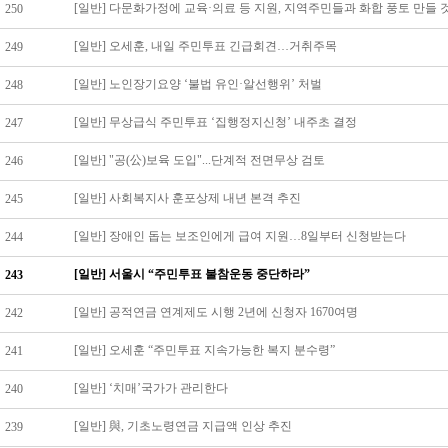
[일반] 다문화가정에 교육·의료 등 지원, 지역주민들과 화합 풍토 만들 
250
[일반] 오세훈, 내일 주민투표 긴급회견…거취주목
249
[일반] 노인장기요양 ‘불법 유인·알선행위’ 처벌
248
[일반] 무상급식 주민투표 ‘집행정지신청’ 내주초 결정
247
[일반] "공(公)보육 도입"...단계적 전면무상 검토
246
[일반] 사회복지사 훈포상제 내년 본격 추진
245
[일반] 장애인 돕는 보조인에게 급여 지원…8일부터 신청받는다
244
[일반] 서울시 “주민투표 불참운동 중단하라”
243
[일반] 공적연금 연계제도 시행 2년에 신청자 1670여명
242
[일반] 오세훈 “주민투표 지속가능한 복지 분수령”
241
[일반] ‘치매’국가가 관리한다
240
[일반] 與, 기초노령연금 지급액 인상 추진
239