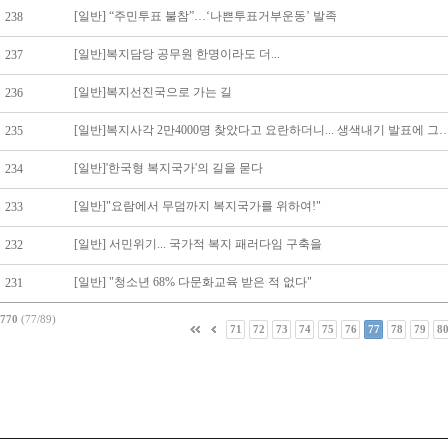
[일반] “주민투표 불참”…‘나쁜투표거부운동’ 발족
238
[일반]복지담당 공무원 한명이라도 더...
237
[일반]복지선진국으로 가는 길
236
[일반]복지사각 2만4000명 찾았다고 요란하더니... 생
235
[일반]'한국형 복지국가'의 길을 묻다
234
[일반]"요람에서 무덤까지 복지국가를 위하여!"
233
[일반] 서민위기... 국가적 복지 패러다임 구축을
232
[일반] "청소년 68% 다문화교육 받은 적 없다"
231
770
(77/89)
71
72
73
74
75
76
77
78
79
8