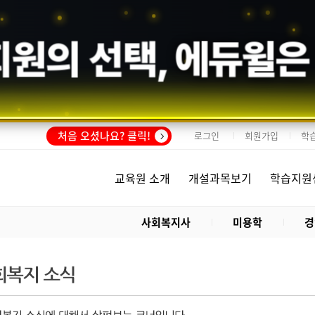
회원의 선택,
에듀윌
은
처음 오셨나요? 클릭!
로그인
회원가입
학
교육원 소개
개설과목보기
학습지원
사회복지사
미용학
경