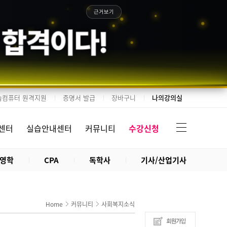
근거보기
 합격이다!
습컴퓨터 원격지원
증명서 발급
장바구니
나의강의실
센터
실습안내센터
커뮤니티
수강신청
영학
CPA
독학사
기사/산업기사
Home
커뮤니티
사회복지소식