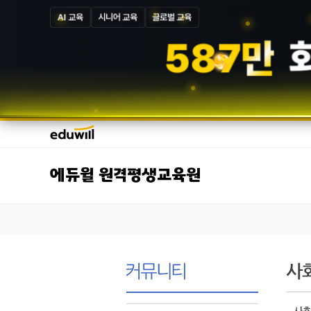
AI 교육
시니어 교육
글로벌 교육
5
8
7
만
에듀윌 원격평생교육원