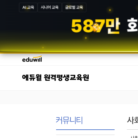
AI 교육
시니어 교육
글로벌 교육
5
8
7
만
에듀윌 원격평생교육원