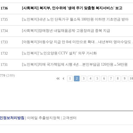
[사회복지] 복지부, 인수위에 '생애 주기 맞춤형 복지서비스' 보고
1736
[노인복지]내년 노인 단독가구 월소득 180만원 이하면 기초연금 받아
1735
[사회복지]장애청년 내일채움공제·고용장려금 중복 지급
1734
[아동복지]아동수당
1733
[노인복지]‘노인요양원 CCTV 설치’ 의무 가시화
1732
[노인복지]치매 국가책임제 시행 4년…본인부담금 126만원→54만원
1731
770
(2/89)
1
2
3
4
5
6
7
8
9
1
인정보처리방침
|
이메일 추출방지정책
|
고객센터