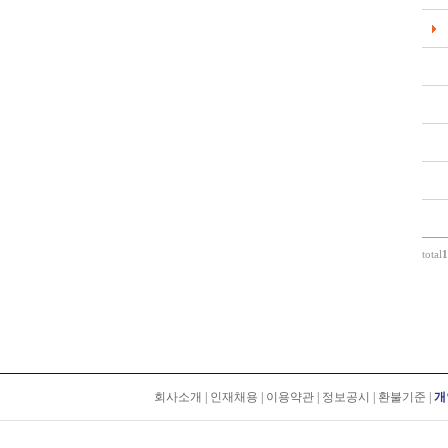
total
1
회사소개
|
인재채용
|
이용약관
|
정보공시
|
환불기준
|
개