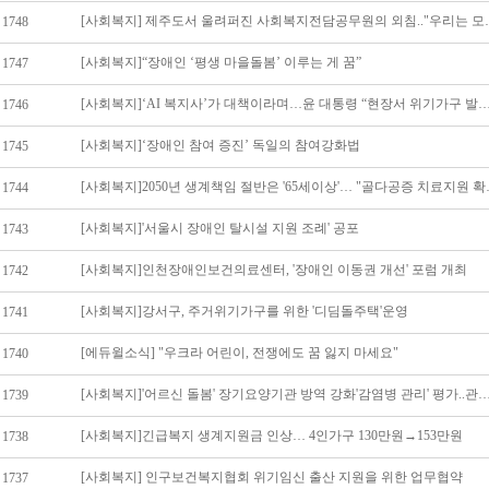
[사회복지] 제주도서 울려
1748
[사회복지]“장애인 ‘평생 마을돌봄’ 이루는 게 꿈”
1747
[사회복지]‘AI 복지사’가 대책이라며…윤 대통령 “현장서 위기
1746
[사회복지]‘장애인 참여 증진’ 독일의 참여강화법
1745
[사회복지]2050년
1744
[사회복지]'서울시 장애인 탈시설 지원 조례' 공포
1743
[사회복지]인천장애인보건의료센터, '장애인 이동권 개선' 포럼 개최
1742
[사회복지]강서구, 주거위기가구를 위한 '디딤돌주택'운영
1741
[에듀윌소식] "우크라 어린이, 전쟁에도 꿈 잃지 마세요"
1740
[사회복지]'어르신 돌봄' 장기요양기관 방역 강화'감염병 관리' 평
1739
[사회복지]긴급복지 생계지원금 인상… 4인가구 130만원→153만원
1738
[사회복지] 인구보건복지협회 위기임신 출산 지원을 위한 업무협약
1737