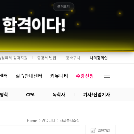
근거보기
 합격이다!
습컴퓨터 원격지원
증명서 발급
장바구니
나의강의실
센터
실습안내센터
커뮤니티
수강신청
영학
CPA
독학사
기사/산업기사
Home
커뮤니티
사회복지소식