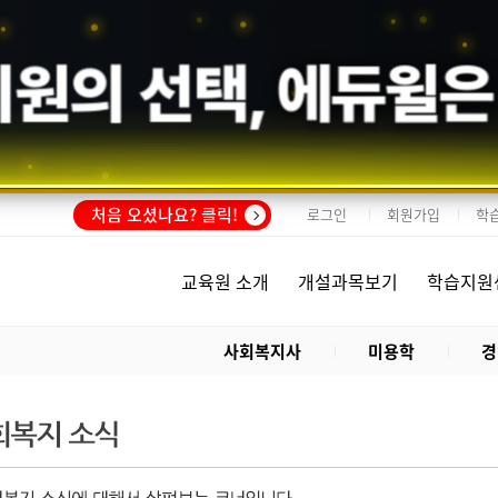
회원의 선택,
에듀윌
은
처음 오셨나요? 클릭!
로그인
회원가입
학
교육원 소개
개설과목보기
학습지원
사회복지사
미용학
경