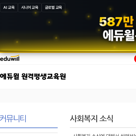
AI 교육
시니어 교육
글로벌 교육
5
8
7
만
에듀윌
에듀윌 원격평생교육원