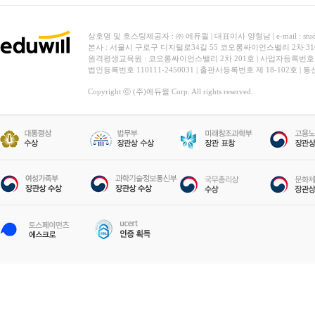
상호명 및 호스팅제공자 : ㈜ 에듀윌 | 대표이사 양형남 | e-mail : stud
본사 : 서울시 구로구 디지털로34길 55 코오롱싸이언스밸리 2차 31
원격평생교육원 : 코오롱싸이언스밸리 2차 201호 | 사업자등록번호 119-
법인등록번호 110111-2450031 | 출판사등록번호 제 18-102호 | 
Copyright ⓒ (주)에듀윌 Corp. All rights reserved.