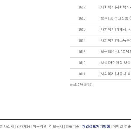
[사회복지]사회복지시설
1617
1616
[사회복지]거제시,
1615
[사회복지]저소득층
1614
[보육]오산시, ‘교
1613
[보육]어린이집 보육
1612
[사회복지]서울시 복
1611
total
1770
(8/89)
회사소개
|
인재채용
|
이용약관
|
정보공시
|
환불기준
|
개인정보처리방침
|
이메일 추