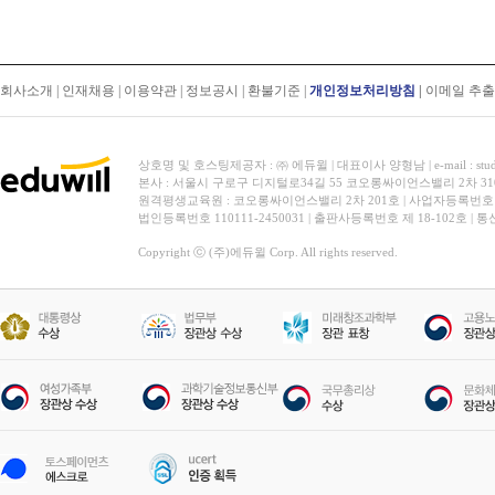
회사소개
|
인재채용
|
이용약관
|
정보공시
|
환불기준
|
개인정보처리방침
|
이메일 추
상호명 및 호스팅제공자 : ㈜ 에듀윌 | 대표이사 양형남 | e-mail : stud
본사 : 서울시 구로구 디지털로34길 55 코오롱싸이언스밸리 2차 31
원격평생교육원 : 코오롱싸이언스밸리 2차 201호 | 사업자등록번호 119-
법인등록번호 110111-2450031 | 출판사등록번호 제 18-102호 | 
Copyright ⓒ (주)에듀윌 Corp. All rights reserved.