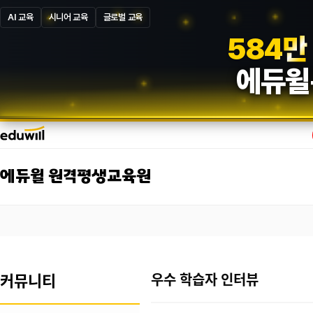
AI 교육
시니어 교육
글로벌 교육
5
8
7
만
에듀윌
에듀윌 원격평생교육원
커뮤니티
우수 학습자 인터뷰