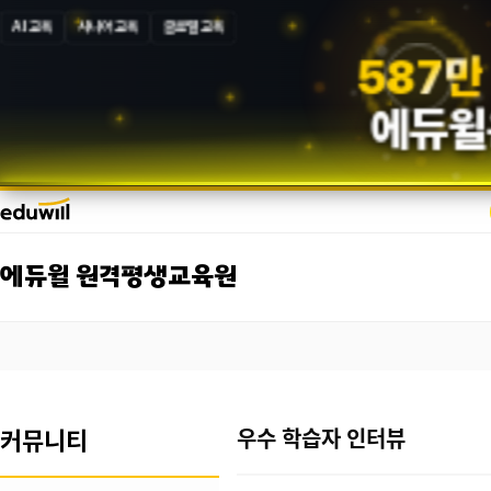
AI 교육
시니어 교육
글로벌 교육
5
8
7
만
에듀윌
에듀윌 원격평생교육원
커뮤니티
우수 학습자 인터뷰