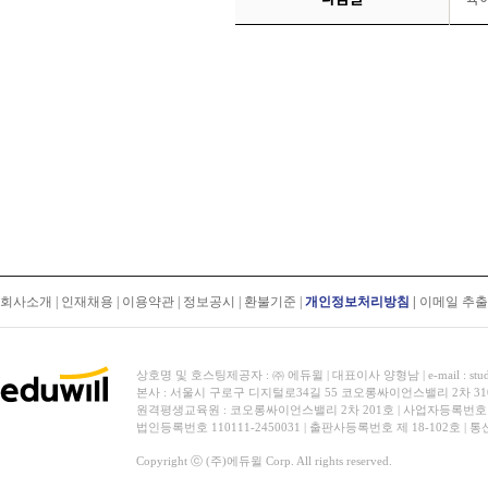
회사소개
|
인재채용
|
이용약관
|
정보공시
|
환불기준
|
개인정보처리방침
|
이메일 추
상호명 및 호스팅제공자 : ㈜ 에듀윌 | 대표이사 양형남 | e-mail : stud
본사 : 서울시 구로구 디지털로34길 55 코오롱싸이언스밸리 2차 31
원격평생교육원 : 코오롱싸이언스밸리 2차 201호 | 사업자등록번호 119-
법인등록번호 110111-2450031 | 출판사등록번호 제 18-102호 | 
Copyright ⓒ (주)에듀윌 Corp. All rights reserved.