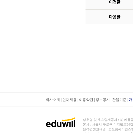
이전글
다음글
회사소개
|
인재채용
|
이용약관
|
정보공시
|
환불기준
|
개
상호명 및 호스팅제공자 : ㈜ 에듀윌 | 대
본사 : 서울시 구로구 디지털로34길
원격평생교육원 : 코오롱싸이언스밸리 2차