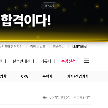
근거보기
 합격이다!
습컴퓨터 원격지원
증명서 발급
장바구니
나의강의실
센터
실습안내센터
커뮤니티
수강신청
영학
CPA
독학사
기사/산업기사
Home
커뮤니티
우수 학습자 인터뷰