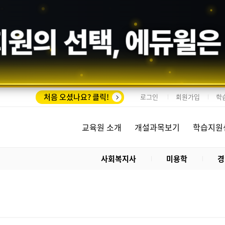
회원의 선택,
에듀윌
은
처음 오셨나요? 클릭!
로그인
회원가입
학
교육원 소개
개설과목보기
학습지원
사회복지사
미용학
경