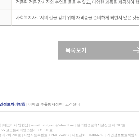
검증된 전문 강사진의 수업을 들을 수 있고, 다양한 과목을 제공하여 
사회복지사로서의 길을 걷기 위해 자격증을 준비하게 되면서 많은 것을
목록보기
인정보처리방침
|
이메일 추출방지정책
|
고객센터
표이사 양형남 | e-mail : studywill@eduwill.net | 원격평생교육시설신고 제 207호
 55 코오롱싸이언스밸리 2차 310호
 201호 | 사업자등록번호 119-81-54852 | 대표전화 : 1600-6760 | 개인정보보호책임자