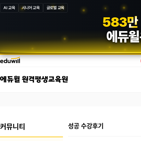
AI 교육
시니어 교육
글로벌 교육
5
8
7
만
에듀윌
에듀윌 원격평생교육원
커뮤니티
성공 수강후기