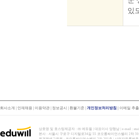
회사소개
|
인재채용
|
이용약관
|
정보공시
|
환불기준
|
개인정보처리방침
|
이메일 추
상호명 및 호스팅제공자 : ㈜ 에듀윌 | 대표이사 양형남 | e-mail : stud
본사 : 서울시 구로구 디지털로34길 55 코오롱싸이언스밸리 2차 31
원격평생교육원 : 코오롱싸이언스밸리 2차 201호 | 사업자등록번호 119-