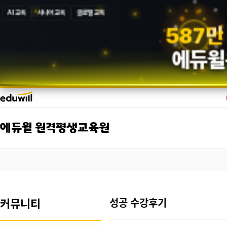
AI 교육
시니어 교육
글로벌 교육
5
8
7
만
에듀윌
에듀윌 원격평생교육원
커뮤니티
성공 수강후기