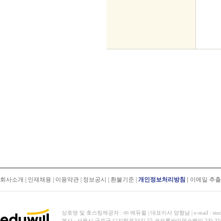
회사소개
|
인재채용
|
이용약관
|
정보공시
|
환불기준
|
개인정보처리방침
|
이메일 추
상호명 및 호스팅제공자 : ㈜ 에듀윌 | 대표이사 양형남 | e-mail : stud
본사 : 서울시 구로구 디지털로34길 55 코오롱싸이언스밸리 2차 31