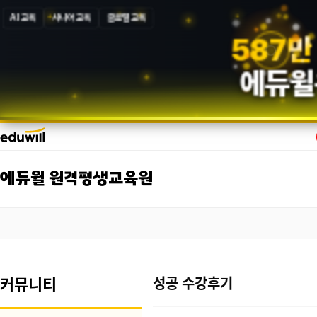
AI 교육
시니어 교육
글로벌 교육
5
8
7
만
에듀윌
에듀윌 원격평생교육원
커뮤니티
성공 수강후기