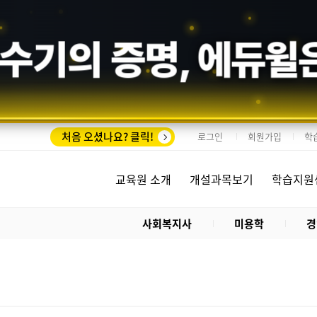
수기의 증명,
에듀윌
처음 오셨나요? 클릭!
로그인
회원가입
학
교육원 소개
개설과목보기
학습지원
사회복지사
미용학
경