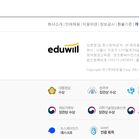
회사소개
|
인재채용
|
이용약관
|
정보공시
|
환불기준
|
개
상호명 및 호스팅제공자 : ㈜ 에듀윌 | 대
본사 : 서울시 구로구 디지털로34길
원격평생교육원 : 코오롱싸이언스밸리 2차
법인등록번호 110111-2450031 |
Copyright ⓒ (주)에듀윌 Corp. All rig