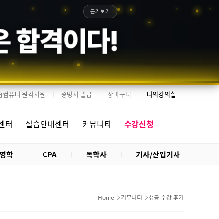
근거보기
은 합격이다!
습컴퓨터 원격지원
증명서 발급
장바구니
나의강의실
센터
실습안내센터
커뮤니티
수강신청
영학
CPA
독학사
기사/산업기사
Home
커뮤니티
성공 수강 후기