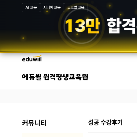
AI 교육
시니어 교육
글로벌 교육
1
3
만
합격
에듀윌 원격평생교육원
커뮤니티
성공 수강후기