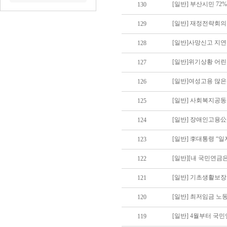
[일반] 부산시민 72
130
[일반] 재정전략회의 
129
[일반]사망신고 지연
128
[일반]위기상황 어린
127
[일반]여성고용 많은
126
[일반] 사회복지공
125
[일반] 장애인고용公
124
[일반] 李대통령 “
123
[일반][내 국민연금
122
[일반] 기초생활보장
121
[일반] 최저임금 노동
120
[일반] 4월부터 국민
119