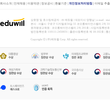
회사소개
|
인재채용
|
이용약관
|
정보공시
|
환불기준
|
개인정보처리방침
|
이메일 추
상호명 및 호스팅제공자 : ㈜ 에듀윌 | 대표이사 양형남 | e-mail : stud
본사 : 서울시 구로구 디지털로34길 55 코오롱싸이언스밸리 2차 31
원격평생교육원 : 코오롱싸이언스밸리 2차 201호 | 사업자등록번호 119-
법인등록번호 110111-2450031 | 출판사등록번호 제 18-102호 | 
Copyright ⓒ (주)에듀윌 Corp. All rights reserved.