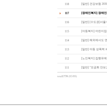
[일반] 건강보험 203
118
[장애인복지] 장애
117
[일반] [수도권]서울
116
[아동복지] 어린이집
115
[일반] 해외에서도 
114
[일반] 아동 성폭력
113
[노인복지] 집행유
112
[일반] “모금회 안
111
total
1770
(83/89)