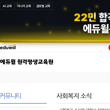
AI 교육
시니어 교육
글로벌 교육
1
3
만
합
에듀윌
에듀윌 원격평생교육원