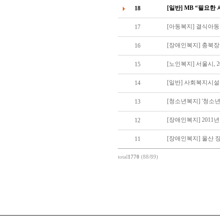
[일반] MB “필요
18
[아동복지] 결식아동
17
[장애인복지] 충북장
16
[노인복지] 서울시, 
15
[일반] 사회복지시설
14
[청소년복지] '청소
13
[장애인복지] 201
12
[장애인복지] 울산 
11
total
1770
(88/89)