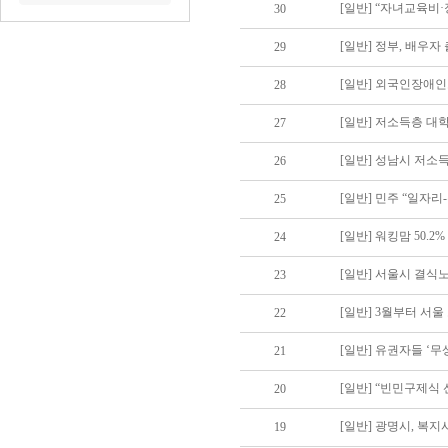
[일반] “자녀교육비
30
[일반] 정부, 배우자
29
[일반] 외국인장애인
28
[일반] 저소득층 대
27
[일반] 성남시 저소
26
25
[일반] 워킹맘 50.
24
[일반] 서울시 결식
23
[일반] 3월부터 서울
22
[일반] 유권자들 ‘무
21
[일반] “빈민구제식
20
[일반] 광명시, 복
19