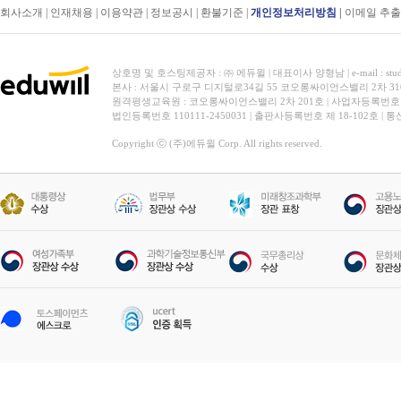
회사소개
|
인재채용
|
이용약관
|
정보공시
|
환불기준
|
개인정보처리방침
|
이메일 추
상호명 및 호스팅제공자 : ㈜ 에듀윌 | 대표이사 양형남 | e-mail : stud
본사 : 서울시 구로구 디지털로34길 55 코오롱싸이언스밸리 2차 31
원격평생교육원 : 코오롱싸이언스밸리 2차 201호 | 사업자등록번호 119-
법인등록번호 110111-2450031 | 출판사등록번호 제 18-102호 | 
Copyright ⓒ (주)에듀윌 Corp. All rights reserved.