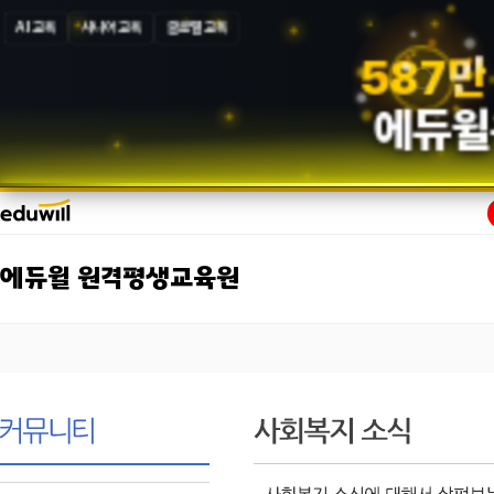
AI 교육
시니어 교육
글로벌 교육
5
8
7
만
에듀윌
에듀윌 원격평생교육원