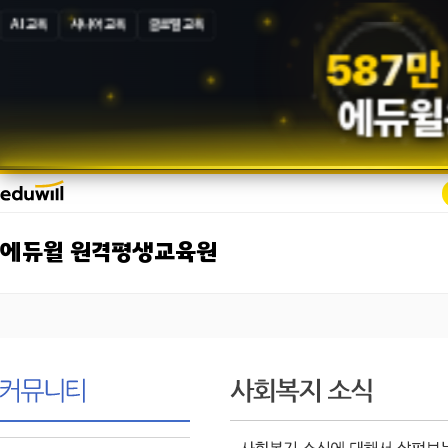
AI 교육
시니어 교육
글로벌 교육
5
8
7
만
에듀윌
에듀윌 원격평생교육원