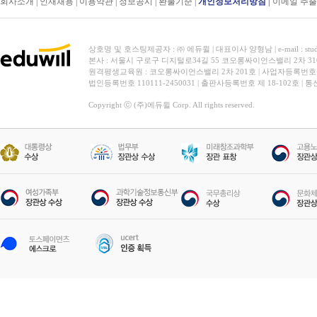
회사소개
|
인재채용
|
이용약관
|
정보공시
|
환불기준
|
개인정보처리방침
|
이메일 추
상호명 및 호스팅제공자 : ㈜ 에듀윌 | 대표이사 양형남 | e-mail : stud
본사 : 서울시 구로구 디지털로34길 55 코오롱싸이언스밸리 2차 31
원격평생교육원 : 코오롱싸이언스밸리 2차 201호 | 사업자등록번호 119-
법인등록번호 110111-2450031 | 출판사등록번호 제 18-102호 | 
Copyright ⓒ (주)에듀윌 Corp. All rights reserved.