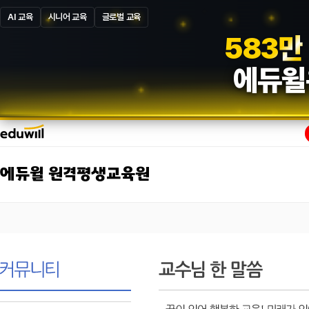
AI 교육
시니어 교육
글로벌 교육
5
8
7
만
에듀윌
에듀윌 원격평생교육원